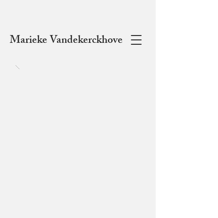
Marieke
V
andekerckhove